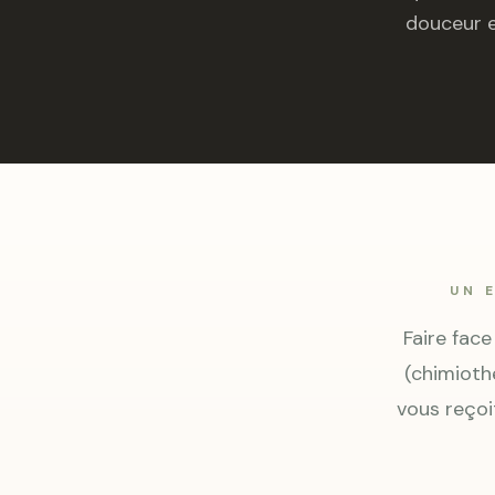
douceur e
UN 
Faire face
(chimiothé
vous reçoi