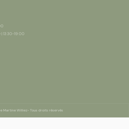
00
 | 13:30-19:00
re Martine Williez
- Tous droits réservés