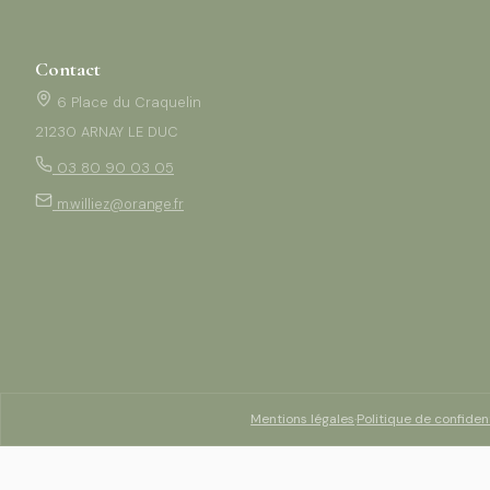
Contact
6 Place du Craquelin
21230 ARNAY LE DUC
03 80 90 03 05
m.williez@orange.fr
Mentions légales
·
Politique de confident