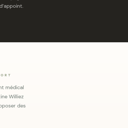
d’appoint.
FORT
ent médical
ine Williez
roposer des